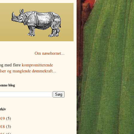
Om næsehornet.
..
kompromitterende
og med flere
elser og manglende dømmekraft...
denne blog
rkiv
019
(5)
018
(3)