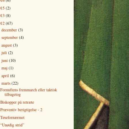
016
(6)
015
(2)
013
(8)
012
(67)
december
(3)
►
september
(4)
►
august
(3)
►
juli
(2)
►
juni
(10)
►
maj
(1)
►
april
(6)
►
marts
(22)
▼
Fornuftens fremmarch eller taktisk
tilbagetog
Biskopper på retræte
Præventiv berigtigelse - 2
Tøsefornærmet
“Unødig strid”