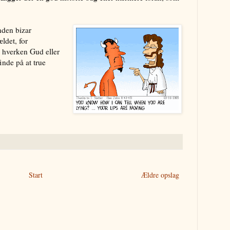
anden bizar
ldet, for
e hverken Gud eller
inde på at true
Start
Ældre opslag