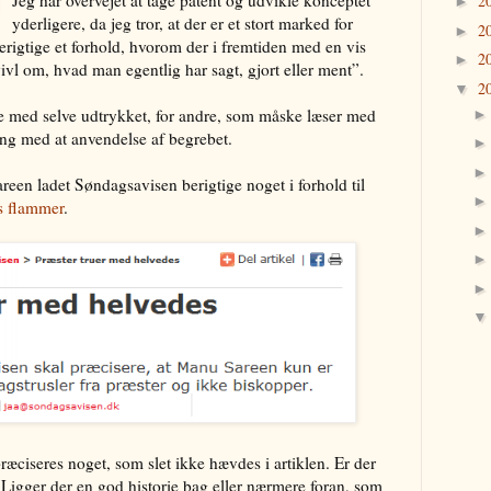
2
►
yderligere, da jeg tror, at der er et stort marked for
2
►
rigtige et forhold, hvorom der i fremtiden med en vis
2
►
ivl om, hvad man egentlig har sagt, gjort eller ment”.
2
▼
de med selve udtrykket, for andre, som måske læser med
gang med at anvendelse af begrebet.
een ladet Søndagsavisen berigtige noget i forhold til
s flammer
.
 præciseres noget, som slet ikke hævdes i artiklen. Er der
 Ligger der en god historie bag eller nærmere foran, som