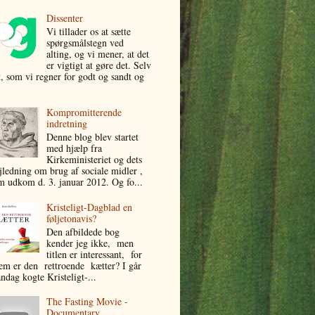
Dissenter
Vi tillader os at sætte
spørgsmålstegn ved
alting, og vi mener, at det
er vigtigt at gøre det. Selv
t, som vi regner for godt og sandt og
Kompromitterende
indretning
Denne blog blev startet
med hjælp fra
Kirkeministeriet og dets
jledning om brug af sociale midler ,
m udkom d. 3. januar 2012. Og fo...
Kristeligt-Dagblad en
føljetonavis?
Den afbildede bog
kender jeg ikke, men
titlen er interessant, for
em er den rettroende kætter? I går
ndag kogte Kristeligt-...
The Fasting Movie -
Documentary