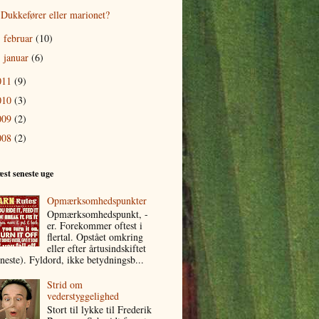
Dukkefører eller marionet?
februar
(10)
►
januar
(6)
►
011
(9)
010
(3)
009
(2)
008
(2)
æst seneste uge
Opmærksomhedspunkter
Opmærksomhedspunkt, -
er. Forekommer oftest i
flertal. Opstået omkring
eller efter årtusindskiftet
eneste). Fyldord, ikke betydningsb...
Strid om
vederstyggelighed
Stort til lykke til Frederik