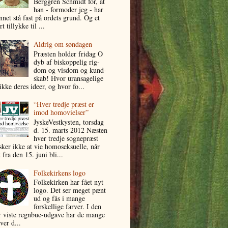
Berggren Schmidt for, at
han - formoder jeg - har
nnet stå fast på ordets grund. Og et
rt tillykke til ...
Aldrig om søndagen
Præsten hol­der fri­dag O
dyb af bi­skop­pe­lig rig­
dom og vis­dom og kund­
skab! Hvor uransa­ge­li­ge
ik­ke de­res ide­er, og hvor fo...
“Hver tredje præst er
imod homovielser”
JyskeVestkysten, torsdag
d. 15. marts 2012 Næsten
hver tredje sognepræst
sker ikke at vie homoseksuelle, når
 fra den 15. juni bli...
Folkekirkens logo
Folkekirken har fået nyt
logo. Det ser meget pænt
ud og fås i mange
forskellige farver. I den
r viste regnbue-udgave har de mange
ver d...