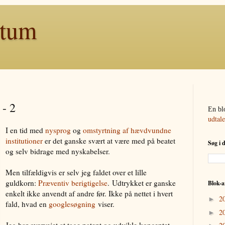
ntum
 - 2
En bl
udtal
I en tid med
nysprog
og
omstyrtning af hævdvundne
institutioner
er det ganske svært at være med på beatet
Søg i 
og selv bidrage med nyskabelser.
Men tilfældigvis er selv jeg faldet over et lille
guldkorn:
Præventiv berigtigelse
. Udtrykket er ganske
Blok-a
enkelt ikke anvendt af andre før. Ikke på nettet i hvert
2
►
fald, hvad en
googlesøgning
viser.
2
►
Jeg har overvejet at tage patent og udvikle konceptet