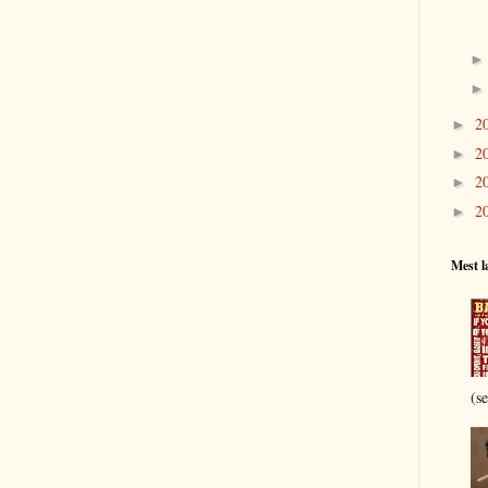
2
►
2
►
2
►
2
►
Mest l
(s