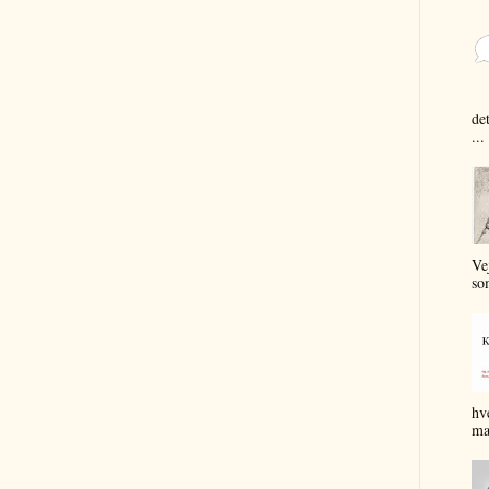
de
...
Ve
so
hv
ma