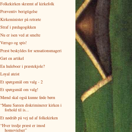
Folkekirken skræmt af kirkefolk
Præventiv berigtigelse
Kirkeminister på retræte
Straf i pædagogikken
Nu er isen ved at smelte
Værsgo og spis!
Præst beskyldes for sensationsmageri
Gæt en artikel
En huleboer i præstekjole?
Loyal ateist
Et spørgsmål om valg - 2
Et spørgsmål om valg!
Mænd skal også kunne føde børn
“Manu Sareen diskriminerer kirken i
forhold til is...
Et nødråb på vej ud af folkekirken
“Hver tredje præst er imod
homovielser”