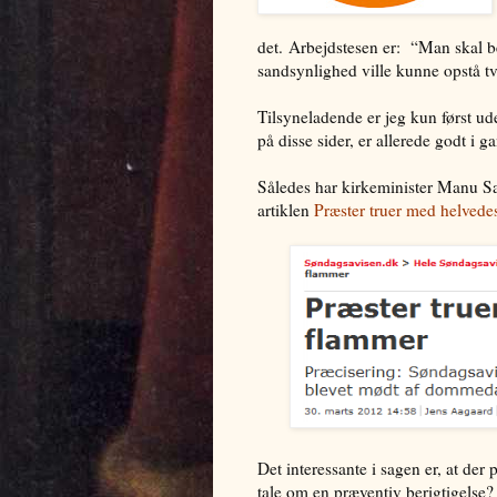
det. Arbejdstesen er: “Man skal be
sandsynlighed ville kunne opstå tv
Tilsyneladende er jeg kun først u
på disse sider, er allerede godt i 
Således har kirkeminister Manu Sar
artiklen
Præster truer med helvede
Det interessante i sagen er, at der
tale om en præventiv berigtigelse?