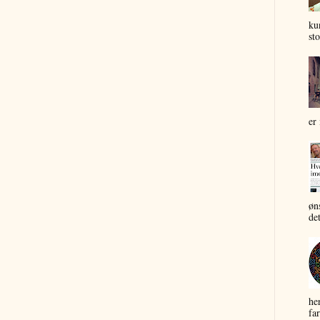
ku
sto
er 
øn
det
he
far